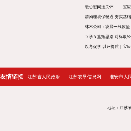
暖心慰问送关怀—— 宝应
清沟理墒保畅通 夯实基础
林木公司：凌晨一线攻坚
互学互鉴拓思路 对标取经
以考促学 以评提质｜宝
友情链接
江苏省人民政府
江苏农垦信息网
淮安市人
地址：江苏省