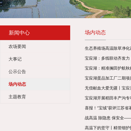
场内动态
新闻中心
农场要闻
生态养殖场高温除草净化
宝应湖：多线联动齐发力
大事记
宝应湖：精准搁田护航秋
公示公告
宝应湖蛋品加工厂二期项
场内动态
无偿献血大爱无疆丨宝应
主题教育
宝应湖开展稻田丰产沟专
喜报！“宝绒”获评江苏省
战高温 除隐患 保安全
高温下的坚守丨精管细护